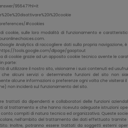
answer/95647?hl=it
vare%20e%20disattivare%20i%20cookie
-preferences/#cookies
 di cookie, sulle loro modalità di funzionamento e caratteristiche,
youronlinechoices.com.
 a Google Analytics di raccogliere dati sulla propria navigazione,
s: https://tools.google.com/dlpage/gaoptout
a di cookie grazie ad un apposito cookie tecnico avente le carat
in parte:
di utilizzare il nostro sito, visionarne i suoi contenuti ed usufruire
 che alcuni servizi o determinate funzioni del sito non sia
te alcune informazioni o preferenze ogni volta che visiterai il 
zione) non inciderà sul funzionamento del sito.
ere trattati da dipendenti e collaboratori delle funzioni aziend
i al trattamento e che hanno ricevuto adeguate istruzioni operat
 conto compiti di natura tecnica ed organizzativa. Queste societ
icolare, nell’ambito del trattamento dei dati effettuato tramite 
ito. Inoltre, potranno essere trattati da soggetti esterni opera