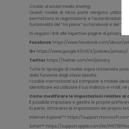
Cookie di social media sharing
Questi cookie di terza parte vengono utilizzati pe
permettono la registrazione e l’autenticazione su
funzionalità del “mi piace” su Facebook e del “+1” 
Di seguito i link alle rispettive pagine di privacy pol
Facebook
https://www.facebook.com/about/pr
G+
https://www.google.it/intl/it/policies/privacy/
Twitter
https://twitter.com/en/privacy
Tutte le tipologie di cookie sopra richiamate poss
della funzione dagli stessi assolta.
I cookie memorizzati sul computer o mobile device
identificare ed utilizzare il tuo indirizzo e-mail, n
Come modificare le impostazioni relative ai 
È possibile impostare e gestire le proprie prefere
in parte, attraverso le impostazioni del proprio bro
Internet Explorer™: https://support.microsoft.
Safari™: https://support.apple.com/kb/PH17191?lo