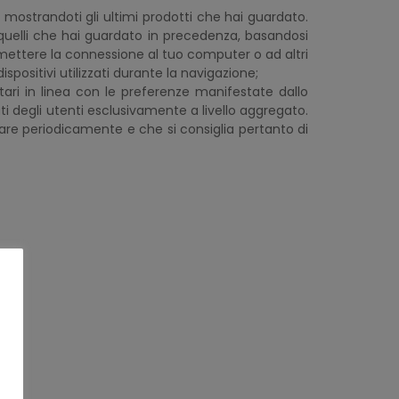
iti, mostrandoti gli ultimi prodotti che hai guardato.
a quelli che hai guardato in precedenza, basandosi
ermettere la connessione al tuo computer o ad altri
ispositivi utilizzati durante la navigazione;
icitari in linea con le preferenze manifestate dallo
ti degli utenti esclusivamente a livello aggregato.
biare periodicamente e che si consiglia pertanto di