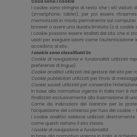
Cosa sono i cookie
I cookie sono stringhe di testo che i siti visitat
(smartphone, tablet), per poi essere ritrasmess
memorizzati in modo permanente sul computer del
browser o avere una durata limitata (c.d. cookie d
I cookie possono essere istallati dal sito che si st
usati per eseguire azioni come l’autenticazione in
accedono al sito.
I cookie sono classificati in:
Cookie di navigazione e funzionalità
: utilizzati 
preferenze di lingua)
Cookie analitici
: utilizzati dal gestore del sito per
Cookie pubblicitari
: utilizzati per l’invio di messa
Cookie sociali
: utilizzati per consentire l’interazio
In base alla normativa vigente in Italia non è ri
finalizzati esclusivamente alla trasmissione di 
Come da indicazioni del Garante per la protez
l’acquisizione del consenso per l’uso dei cookie 
I cookie analitici laddove utilizzati direttamen
come questi visitano il sito stesso.
I cookie di navigazione e funzionalità
In base alla normativa vigente in Italia, è richiesto