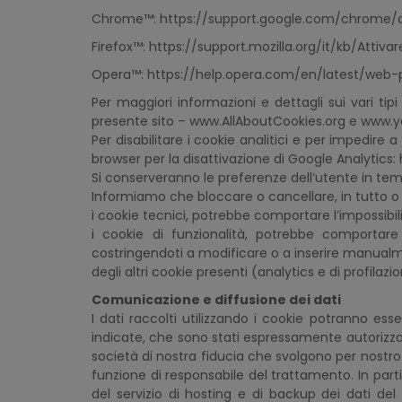
Chrome™: https://support.google.com/chrome/
Firefox™: https://support.mozilla.org/it/kb/Atti
Opera™: https://help.opera.com/en/latest/web
Per maggiori informazioni e dettagli sui vari tipi
presente sito – www.AllAboutCookies.org e www.
Per disabilitare i cookie analitici e per impedire
browser per la disattivazione di Google Analytic
Si conserveranno le preferenze dell’utente in tem
Informiamo che bloccare o cancellare, in tutto o 
i cookie tecnici, potrebbe comportare l’impossibilità 
i cookie di funzionalità, potrebbe comportare
costringendoti a modificare o a inserire manualmen
degli altri cookie presenti (analytics e di profila
Comunicazione e diffusione dei dati
I dati raccolti utilizzando i cookie potranno ess
indicate, che sono stati espressamente autorizzat
società di nostra fiducia che svolgono per nostro
funzione di responsabile del trattamento. In part
del servizio di hosting e di backup dei dati del S