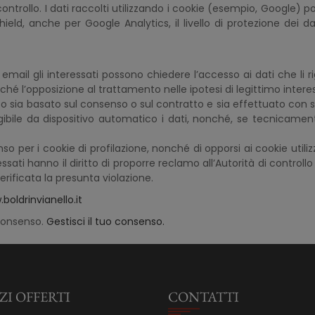
controllo. I dati raccolti utilizzando i cookie (esempio, Google) po
 Shield, anche per Google Analytics, il livello di protezione de
ail gli interessati possono chiedere l’accesso ai dati che li ri
ché l’opposizione al trattamento nelle ipotesi di legittimo interes
mento sia basato sul consenso o sul contratto e sia effettuato con 
bile da dispositivo automatico i dati, nonché, se tecnicamente f
enso per i cookie di profilazione, nonché di opporsi ai cookie utiliz
ressati hanno il diritto di proporre reclamo all’Autorità di contr
erificata la presunta violazione.
boldrinvianello.it
 consenso.
Gestisci il tuo consenso.
ZI OFFERTI
CONTATTI