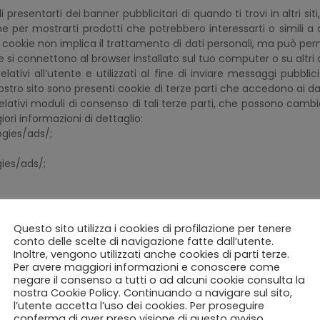
 di presentarti dei banner pubblicitari di quando ti trovi in altri s
he per mostrarti prodotti che potrebbero interessarti o simili 
ti cookie non implica il trattamento di dati personali, ma può p
kie si connettono al browser installato sul tuo computer o su altri d
i relativi all’utente e utilizzati al fine di inviare messaggi pubbl
nostro sito sono presenti cookie di terze parti che accedono ai da
 e relativi moduli di consenso di tali terze parti, che possono cam
ri informazioni di dettaglio:
gies/ads/;
ies/ads/;
Questo sito utilizza i cookies di profilazione per tenere
conto delle scelte di navigazione fatte dall’utente.
witters-use-of-cookies-and-similar-technologies#
Inoltre, vengono utilizzati anche cookies di parti terze.
Per avere maggiori informazioni e conoscere come
cy_guidelines
negare il consenso a tutti o ad alcuni cookie consulta la
nostra Cookie Policy. Continuando a navigare sul sito,
l’utente accetta l’uso dei cookies. Per proseguire
tefooter
conferma di aver preso visione di questo avviso