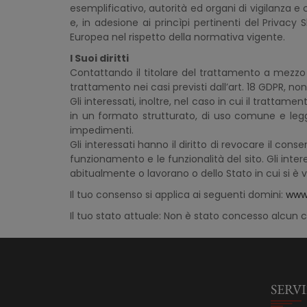
esemplificativo, autorità ed organi di vigilanza e 
e, in adesione ai princìpi pertinenti del Privacy
Europea nel rispetto della normativa vigente.
I Suoi diritti
Contattando il titolare del trattamento a mezzo em
trattamento nei casi previsti dall’art. 18 GDPR, non
Gli interessati, inoltre, nel caso in cui il tratta
in un formato strutturato, di uso comune e leggi
impedimenti.
Gli interessati hanno il diritto di revocare il cons
funzionamento e le funzionalità del sito. Gli inte
abitualmente o lavorano o dello Stato in cui si è v
Il tuo consenso si applica ai seguenti domini:
www.
Il tuo stato attuale: Non è stato concesso alcun
SERVI