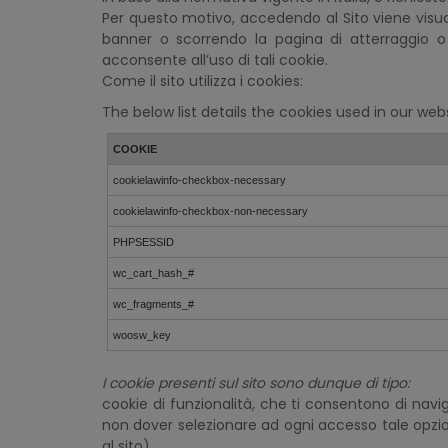
Per questo motivo, accedendo al Sito viene visual
banner o scorrendo la pagina di atterraggio o
acconsente all’uso di tali cookie.
Come il sito utilizza i cookies:
The below list details the cookies used in our webs
COOKIE
cookielawinfo-checkbox-necessary
cookielawinfo-checkbox-non-necessary
PHPSESSID
wc_cart_hash_#
wc_fragments_#
woosw_key
I cookie presenti sul sito sono dunque di tipo:
cookie di funzionalità, che ti consentono di naviga
non dover selezionare ad ogni accesso tale opzion
al sito).