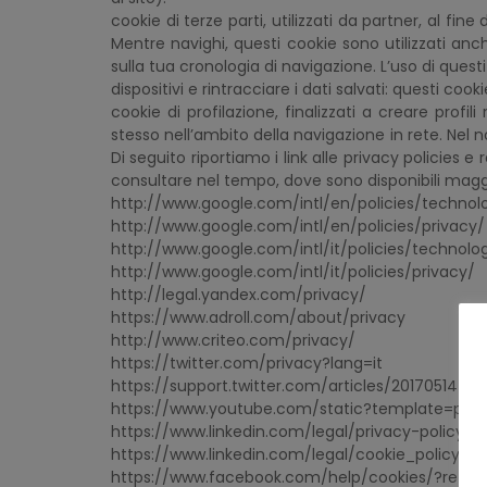
cookie di terze parti, utilizzati da partner, al fine
Mentre navighi, questi cookie sono utilizzati anc
sulla tua cronologia di navigazione. L’uso di ques
dispositivi e rintracciare i dati salvati: questi coo
cookie di profilazione, finalizzati a creare profil
stesso nell’ambito della navigazione in rete. Nel 
Di seguito riportiamo i link alle privacy policies
consultare nel tempo, dove sono disponibili maggio
http://www.google.com/intl/en/policies/technolo
http://www.google.com/intl/en/policies/privacy/
http://www.google.com/intl/it/policies/technolog
http://www.google.com/intl/it/policies/privacy/
http://legal.yandex.com/privacy/
https://www.adroll.com/about/privacy
http://www.criteo.com/privacy/
https://twitter.com/privacy?lang=it
https://support.twitter.com/articles/20170514-t
https://www.youtube.com/static?template=priva
https://www.linkedin.com/legal/privacy-policy;
https://www.linkedin.com/legal/cookie_policy
https://www.facebook.com/help/cookies/?ref=si