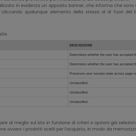
izzato in evidenza un apposito banner, che informa che sono uti
 cliccando qualunque elemento della stessa al di fuori del
ite.
DESCRIZIONE
Determines whether the user has accepted t
Determines whether the user has accepted t
Preserves user session state across page r
Unclassified.
Unclassified.
Unclassified.
re al meglio sul sito in funzione di criteri e opzioni già selezion
e ovvero i prodotti scelti per l’acquisto, in modo da memorizzarl