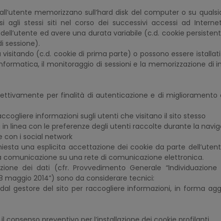
i dall’utente memorizzano sull’hard disk del computer o su qualsi
i agli stessi siti nel corso dei successivi accessi ad Intern
l’utente ed avere una durata variabile (c.d. cookie persistent
i sessione).
a visitando (c.d. cookie di prima parte) o possono essere istallati 
formatica, il monitoraggio di sessioni e la memorizzazione di in
rispettivamente per finalità di autenticazione e di migliorament
 raccogliere informazioni sugli utenti che visitano il sito stesso
ggi in linea con le preferenze degli utenti raccolte durante la navig
ne con i social network
chiesta una esplicita accettazione dei cookie da parte dell’utent
una comunicazione su una rete di comunicazione elettronica.
ione dei dati (cfr. Provvedimento Generale “Individuazione d
– 8 maggio 2014”) sono da considerare tecnici:
te dal gestore del sito per raccogliere informazioni, in forma 
 il consenso preventivo per l’installazione dei cookie profilanti.