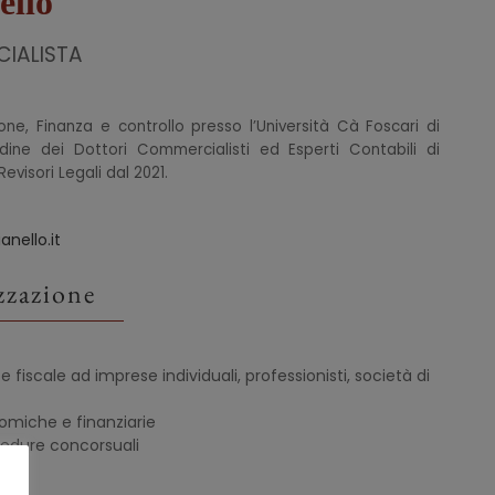
ello
IALISTA
one, Finanza e controllo presso l’Università Cà Foscari di
Ordine dei Dottori Commercialisti ed Esperti Contabili di
evisori Legali dal 2021.
nello.it
izzazione
fiscale ad imprese individuali, professionisti, società di
nomiche e finanziarie
cedure concorsuali