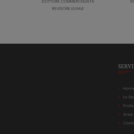
DOTTORE COMMERCIALISTA
D
REVISORE LEGALE
SERVI
Hom
Lo St
Profe
Aree d
Conta