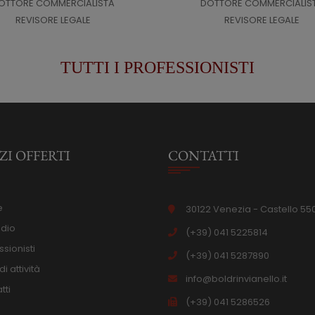
OTTORE COMMERCIALISTA
DOTTORE COMMERCIALIS
REVISORE LEGALE
REVISORE LEGALE
TUTTI I PROFESSIONISTI
ZI OFFERTI
CONTATTI
e
30122 Venezia - Castello 55
udio
(+39) 041 5225814
ssionisti
(+39) 041 5287890
i attività
info@boldrinvianello.it
tti
(+39) 041 5286526