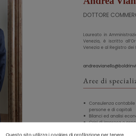
Andrea Vian
DOTTORE COMMERC
Laureato in Amministrazi
Venezia, è iscritto all’
Venezia e al Registro dei R
andreavianello@boldrinvia
Aree di special
Consulenza contabile e 
persone e di capitali
Bilanci ed analisi eco
Crisi di impresa e pro
Questo sito utilizza i cookies di profilazione per tenere